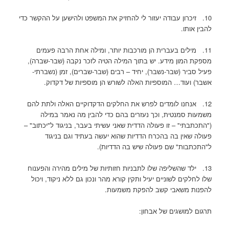
10. זיכרון עבודה יעזור לי להחזיק את המשפט ולהישען על ההקשר כדי
להבין אותו.
11. מילים בעברית הן מורכבות יותר, ומילה אחת הרבה פעמים
מספקת המון מידע. יש בתוך המילה הטיה לזכר נקבה (שבר-שברה),
פעיל סביר (שבר-נשבר), יחיד – רבים (שבר-שברים), זמן (נשברתי-
אשבר) ועוד… המוספיות האלה לשורש הן מוספיות של דקדוק.
12. אנחנו לומדים לפרש את החלקים הדקדוקיים האלה ולתת להם
משמעות סמנטית, וכך נעזרים בהם כדי להבין מה נאמר במילה
("התכתבתי" – זו פעולה הדדית שאני עשיתי בעבר, בניגוד ל"יכתוב" –
פעולה שאין בה בהכרח הדדיות שהוא יעשה בעתיד וגם בניגוד
ל"התכתבות" שם פעולה שיש בה הדדיות).
13. ילד שהשליפה שלו לתבניות חזותיות של מילים מהירה והפענוח
שלו לחלקים לשוניים יעיל ותקין קורא מהר ונכון גם ללא ניקוד, ויכול
להפנות משאבי קשב להפקת משמעות.
תרגום למושגים של אבחון: