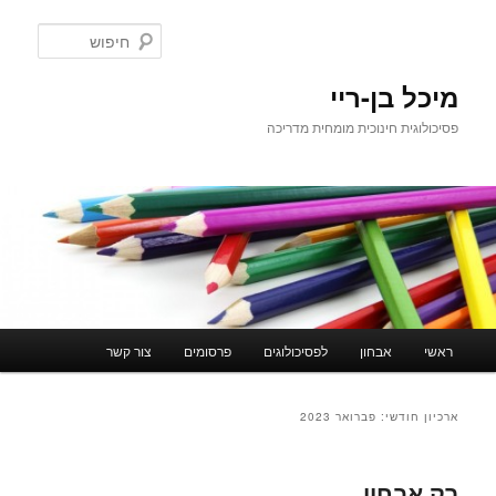
לדלג
לדלג
לתוכן
לתוכן
חיפוש
המשני
מיכל בן-ריי
פסיכולוגית חינוכית מומחית מדריכה
תפריט
ראשי
אבחון
לפסיכולוגים
פרסומים
צור קשר
ראשי
ארכיון חודשי:
פברואר 2023
רק אבחון