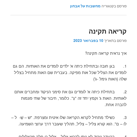
פורסם בקטגוריה
מחשבות על אבחון
קריאה תקינה
פורסם בתאריך
10 בפברואר 2023
איך נראית קריאה תקינה?
1. בגן חובה ובתחילת כיתה א' ילדים לומדים את האותיות. הם גם
לומדים את הצליל שכל אות מפיקה. בעברית שם האות מתחיל בצליל
שלה (האות גימל -ג')
2. בתחילת כיתה א' לומדים גם את סימני הניקוד ומחברים אותם
לאותיות. האות ג' וקמץ יחד זה "גָ". כלומר, חיבור של שתי פונמות
להברה אחת.
3. כשילד מתחיל לקרוא הקריאה שלו איטית ומצרפת. "ש – שָׁ- ל –
לו – ם". הוא קורא צליל – צליל, תהליך שעובר דרך ערוצי השמיעה.
4. בהעדר ניקוד לא ניתן לקרוא צליל – צליל כי חלק מהצלילים