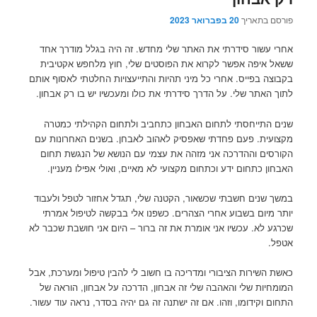
פורסם בתאריך
20 בפברואר 2023
אחרי עשור סידרתי את האתר שלי מחדש. זה היה בגלל מודרך אחד
ששאל איפה אפשר לקרוא את הפוסטים שלי, חוץ מלחפש אקטיבית
בקבוצה בפייס. אחרי כל מיני תהיות והתייעצויות החלטתי לאסוף אותם
לתוך האתר שלי. על הדרך סידרתי את כולו ומעכשיו יש בו רק אבחון.
שנים התייחסתי לתחום האבחון כתחביב ולתחום הקהילתי כמטרה
מקצועית. פעם פחדתי שאפסיק לאהוב לאבחן. בשנים האחרונות עם
הקורסים וההדרכה אני מזהה את עצמי עם הנושא של הנגשת תחום
האבחון כתחום ידע וכתחום מקצועי לא מאיים, ואולי אפילו מעניין.
במשך שנים חשבתי שכשאור, הקטנה שלי, תגדל אחזור לטפל ולעבוד
יותר מיום בשבוע אחרי הצהרים. כשפנו אלי בבקשה לטיפול אמרתי
שכרגע לא. עכשיו אני אומרת את זה ברור – היום אני חושבת שכבר לא
אטפל.
כאשת השירות הציבורי ומדריכה בו חשוב לי להבין טיפול ומערכת, אבל
המומחיות שלי והאהבה שלי זה אבחון, הדרכה על אבחון, הוראה של
התחום וקידומו, וזהו. אם זה ישתנה זה גם יהיה בסדר, נראה עוד עשור.