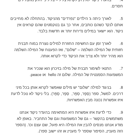
חסרים.
5. לאורך כיתה ג' הילדים "נפרדים" מהניקוד. בהתחלה לא מחייבים
אותם לנקד כשהם כותבים, אחר כך גם בטקסטים שהם קוראים אין
ניקוד. הוא יישאר במילים נדירות יותר או חדשות בלבד.
6. לאורך זמן עם החשיפה החוזרת למילים נוצרת במוח תבנית
חזותית של המילה השלמה – "שלום", ואז הפענוח של המילה השלמה
הוא מהיר יותר ולא צריך את הניקוד כדי לקרוא אותה.
7. התנאי לשימור תבנית של מילה בזיכרון הוא שנכיר את
המשמעות הסמנטית של המילה. שלום זה hello או peace.
8. בניגוד למילה "שלום" יש מילים שאפשר לקרוא אותן בכל מיני
דרכים. למשל, ספר (סֵפֶר, סַפֵּר, סְפָר, סֻפַּר). בלי ניקוד לא נוכל לדעת
איזו אפשרות נכונה מבין האפשרויות.
9. כדי לדעת איזו אפשרות היא המתאימה בהעדר ניקוד אנחנו
משתמשים בהקשר – גם של המשמעות וגם של התחביר. באופן לא
מודע אנחנו מנסים להבין את המילה היא פועל, שם עצם וכו'. (הספר
הזה מעניין, הסיפור שספר לי מעניין או זהו יישוב ספר).