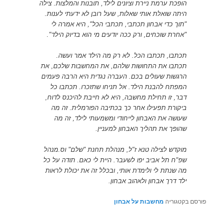
הופכת ערמת ניירת וציונים לילד, תובנות והמלצות. צילה
היתה שואלת אותי שאלות, שעל רובן לא ידעתי לענות.
"תוך כדי אבחון תכתבי, תכתבי הכל", היא אמרה לי
"אחרת שוכחים, ורק ככה יודעים מי הוא בדיוק הילד".
תכתבו, תכתבו הכל. לא רק מה הילד אמר ועשה.
תכתבו את התחושות שלהם, את המחשבות שלכם, את
הרגשות שעולים בכם. העברה נגדית היא הרבה פעמים
המפתח להבנת הילד. אל תניחו שתזכרו. תכתבו כל
דבר, זו תחילת מחשבה, היא לא חייבת להיכנס לדוח,
ביקורת תפעילו אחר כך בכתיבה הפורמלית. זה מה
שעושה את האבחון לייחודי ומשמעותי לילד, זה מה
שהופך את תהליך האבחון למעניין.
מוקדש לצילה טנא ז"ל, מנהלת תחנת "שלם" וס.מנהל
שפ"ח תל אביב יפו לשעבר. היית לי כאם. תודה על כל
מה שנתת לי ולימדת אותי, ובכלל זה את יכולת לראות
ילד דרך אבחון ולאהוב אבחון.
פורסם בקטגוריה
מחשבות על אבחון