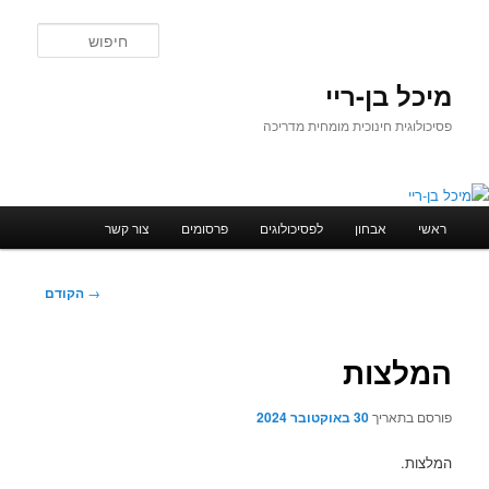
לדלג
לתוכן
חיפוש
מיכל בן-ריי
פסיכולוגית חינוכית מומחית מדריכה
תפריט
ראשי
אבחון
לפסיכולוגים
פרסומים
צור קשר
ראשי
ניווט
→
הקודם
בפוסטים
המלצות
פורסם בתאריך
30 באוקטובר 2024
המלצות.