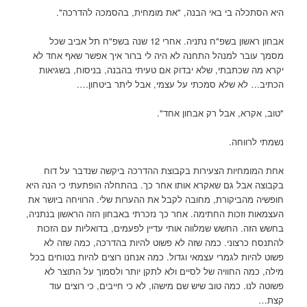
היא הסתכלה בי באי הבנה, "את מומחית, בהסמכה להדרכה".
אבחון ראשון בשפ"ח נתניה. אחרי 12 שנה בשפ"ח תל אביב שכל
מסמך עובר למנהל התחנה לא היה לי ברור איך אפשר שאף אחד לא
יקרא מה שכתבתי, שלא יבדוק אם טעיתי בהבנה, בניסוח, בשגיאות
הכתיב… לא שלא סמכתי על עצמי, אבל ליתר ביטחון….
"טוב, אקרא, אבל רק אבחון אחד".
נשמתי לרווחה.
אחת המומחיות הצעירות בקבוצת ההדרכה ביקשה שנדבר על דוח
בקבוצה אבל גם שאקרא אותו אחר כך. בהתחלה הופתעתי כי הנה היא
חופשיה מהביקורת, מחובה לקבל את ההערות שלי. הרוויחה ביושר את
העצמאות וזכות החתימה. אחר כך נזכרתי באבחון הזה הראשון בנתניה,
בחשש הזה. החשש שמלווה אותי עדיין לפעמים, בדואליות עם הזכות
להתנסח כרצוני. כמה שזה לא פשוט להיות בהדרכה, כמה שזה לא
פשוט להיות לגמרי עצמאי וגדול. כמה אנחנו רוצים להיות בטוחים בכל
מילה, כמה החוויה של לסיים ולא לתקן יותר ולסמוך על התוצר לא
פשוטה לנו. כמה טוב שיש שם מישהו, לא כי חייבים, כי רוצים עוד
קצת…