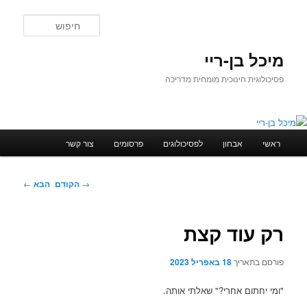
לדלג
לתוכן
חיפוש
מיכל בן-ריי
פסיכולוגית חינוכית מומחית מדריכה
תפריט
ראשי
אבחון
לפסיכולוגים
פרסומים
צור קשר
ראשי
ניווט
→
הקודם
הבא
←
בפוסטים
רק עוד קצת
פורסם בתאריך
18 באפריל 2023
"ומי יחתום אחרי?" שאלתי אותה.