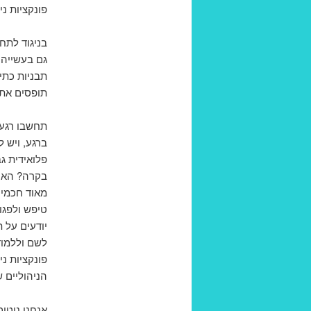
פונקציות נ
בניגוד לתח
גם בעשייה 
תבניות כתי
תופסים את ה
תחשבו רגע 
ברגע, ויש 
פלואידית ג
בקרה? האם 
מאוד חכמים
טיפש ולפגו
יודעים על 
לשם וללמוד
פונקציות נ
הניהוליים 
אנחנו נוטי