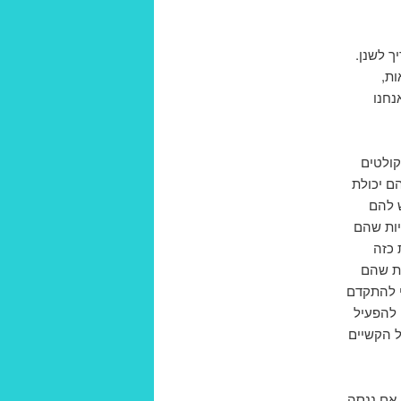
ך לשנן.
ות,
נחנו
קולטים
ם יכולת
 להם
יות שהם
 כזה
ות שהם
י להתקדם
 להפעיל
ל הקשיים
 אם ננסה