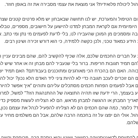
יהול ליכולת פלואידית? אני מוצאת את עצמי מסבירה את זה באופן חוזר.
ום הטיפול והמערכת, יש לנו תחושה שבאבחון יש מלא פרטים קטנים שצרי
היומיומית וגם לקראת המבחן למדנו להישען על חישובים, מספרים, טבלא
בה ומסמכים מן המוכן שהעבירו לנו, בלי לדעת לפעמים מי נתן ומי כתב. א
ידע כמאוד טכני, ולכן כקשה ללמידה, כי הוא דורש זכירה ושינון רבים.
על חברים החכמים שלכם, אלה שכיף להקשיב להם, שהם מבינים עניין ו
להם תמיד תגובות חריפות. ברור בלי שנעביר להם מבחן זה או אחר שיש לה
בוהה. האם הם בהכרח הכי מאורגנים ומתוכננים בעבודתם? האם תמיד יש
הם זוכרים לעכב תגובה כדי לא להיות ציני ליד האדם הלא נכון? יכול לה
 אבל לפעמים הפחות חכמים מסתכלים עליהם ותוהים "איך אפשר להיות
ע בעצמך, הרי ידעת שזו תהיה התוצאה של ההתנהגות הזו?" למשל, למר
תאריך המבחן או ההגשה למבחן מראש, הם לא הצליחו לעשות מספיק כד
? כלומר, כמה שהם חכמים הם לא הצליחו להפעיל לנהל את עצמם נכון,
יהול. אולי הם יפצו על זה בחכמה הרבה שלהם, אבל הם משלמים מחיר ע
שלהם.
ם להתייחס לדיאגנוסטיקה כחישוב ושינון והיא נותרת קרה, מרוחקת וקשה.