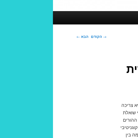
ניווט
→
הקודם
הבא
←
בפוסטים
ית
א צריכה
 שואלת
ההורים
גניטיבי
ה בין