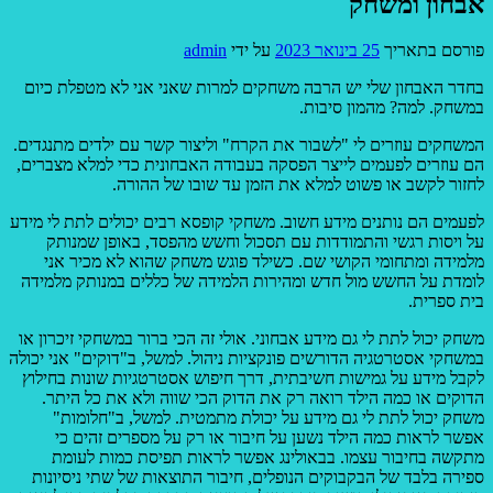
אבחון ומשחק
פורסם בתאריך
25 בינואר 2023
על ידי
admin
בחדר האבחון שלי יש הרבה משחקים למרות שאני אני לא מטפלת כיום
במשחק. למה? מהמון סיבות.
המשחקים עוזרים לי "לשבור את הקרח" וליצור קשר עם ילדים מתנגדים.
הם עוזרים לפעמים לייצר הפסקה בעבודה האבחונית כדי למלא מצברים,
לחזור לקשב או פשוט למלא את הזמן עד שובו של ההורה.
לפעמים הם נותנים מידע חשוב. משחקי קופסא רבים יכולים לתת לי מידע
על ויסות רגשי והתמודדות עם תסכול וחשש מהפסד, באופן שמנותק
מלמידה ומתחומי הקושי שם. כשילד פוגש משחק שהוא לא מכיר אני
לומדת על החשש מול חדש ומהירות הלמידה של כללים במנותק מלמידה
בית ספרית.
משחק יכול לתת לי גם מידע אבחוני. אולי זה הכי ברור במשחקי זיכרון או
במשחקי אסטרטגיה הדורשים פונקציות ניהול. למשל, ב"דוקים" אני יכולה
לקבל מידע על גמישות חשיבתית, דרך חיפוש אסטרטגיות שונות בחילוץ
הדוקים או כמה הילד רואה רק את הדוק הכי שווה ולא את כל היתר.
משחק יכול לתת לי גם מידע על יכולת מתמטית. למשל, ב"חלומות"
אפשר לראות כמה הילד נשען על חיבור או רק על מספרים זהים כי
מתקשה בחיבור עצמו. בבאולינג אפשר לראות תפיסת כמות לעומת
ספירה בלבד של הבקבוקים הנופלים, חיבור התוצאות של שתי ניסיונות