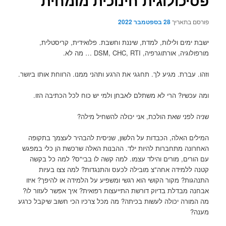
פסיכולוגית חינוכית מומחית
פורסם בתאריך
28 בספטמבר 2022
ישבת ימים ולילות, למדת, שיננת וחשבת. פלואידית, קריסטלית,
מורפולוגיה, אורתוגרפיה, DSM, CHC, RTI … מה לא.
וזהו. עברת. מגיע לך. תחגגי את הרגע ותהני ממנו. הרווחת אותו ביושר.
ומה עכשיו? הרי לא משתלם לאבחן ולמי יש כוח לכל הכתיבה הזו.
שניה לפני שאת הולכת, אני יכולה להשחיל מילה?
המילים האלה, הכבדות על הלשון, שניסית להבהיר לעצמך בתקופה
האחרונה מתחברות להיות ילד. ההבנות האלה שרכשת הן כלי במפגש
עם הורים, מורים והילד עצמו. למה קשה לו בבי"ס? למה כל בקשה
קטנה ללמידה אחה"צ מובילה לכעס והתנגדות? למה צצו בעיות
התנהגות? מקור הקושי הוא רגשי ומשפיע על הלמידה או להיפך? איזו
אבחנה מבדלת בדיוק דורשת התייעצות רפואית? איך אפשר לעזור לו?
מה המורה יכולה לעשות בכיתה? מה מכל צרכיו הכי חשוב שיקבל כרגע
מענה?