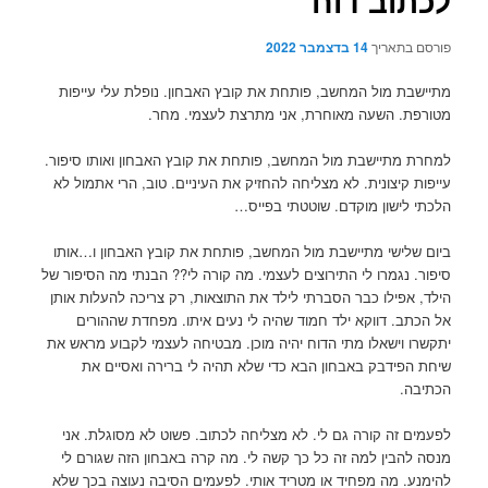
לכתוב דוח
פורסם בתאריך
14 בדצמבר 2022
מתיישבת מול המחשב, פותחת את קובץ האבחון. נופלת עלי עייפות
מטורפת. השעה מאוחרת, אני מתרצת לעצמי. מחר.
למחרת מתיישבת מול המחשב, פותחת את קובץ האבחון ואותו סיפור.
עייפות קיצונית. לא מצליחה להחזיק את העיניים. טוב, הרי אתמול לא
הלכתי לישון מוקדם. שוטטתי בפייס…
ביום שלישי מתיישבת מול המחשב, פותחת את קובץ האבחון ו…אותו
סיפור. נגמרו לי התירוצים לעצמי. מה קורה לי?? הבנתי מה הסיפור של
הילד, אפילו כבר הסברתי לילד את התוצאות, רק צריכה להעלות אותן
אל הכתב. דווקא ילד חמוד שהיה לי נעים איתו. מפחדת שההורים
יתקשרו וישאלו מתי הדוח יהיה מוכן. מבטיחה לעצמי לקבוע מראש את
שיחת הפידבק באבחון הבא כדי שלא תהיה לי ברירה ואסיים את
הכתיבה.
לפעמים זה קורה גם לי. לא מצליחה לכתוב. פשוט לא מסוגלת. אני
מנסה להבין למה זה כל כך קשה לי. מה קרה באבחון הזה שגורם לי
להימנע. מה מפחיד או מטריד אותי. לפעמים הסיבה נעוצה בכך שלא