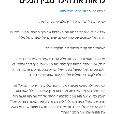
לראות את הילד מבין הכלים
פורסם בתאריך
28 בספטמבר 2022
אני אוהבת ללמד. נראה לי שכולם יודעים עלי את זה.
אבל אני לא אוהבת לקרוא את העבודות של סוף הקורס. הגיוני, לא? 25
דוחות של אבחונים פסיכודידקטיים, עמודים על עמודים של מלל.
האמת? יותר קל לי לכתוב דוח מלקרוא אחד.
יש דוחות שאני נהנית לקרוא. אלה הדוחות שאני מרגישה דרכם את
הילד, שאני יכולה לראות איך פעל, מה מניע אותו, איך דיבר וחשב. לא
האם היכולת שלו לפעול באופן יעיל ומדויק במטלות טכניות בנורמה או
היכולת לקשר בין סמלים על ידי קישור אסוציאטיבי נמוכה.
אני רואה ילד כשאני מבינה האם הדיבור שלו בהיר, שוטף, מדויק? איך
הוא מגיב כשקשה לו? כמה מהר הוא מבין הוראות ובכלל האם הוא
"מבין עניין"? איך הוא מגיב כשנחשף לרגש שלילי? מה הוא עושה מול
חוויה של קושי? כמה מסוגל לגלות גמישות ולצאת מנקודת המבט שלו?
כמה הכתיבה שלו בהירה ותקשורתית? מה מדאיג אותו? איך הוא רואה
את הקושי שלו ואיך מסביר אותו?