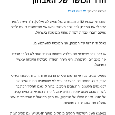
חדר הכושר של האבחון
פורסם בתאריך
21 ביוני 2023
העברתי השבוע unit2 (מבחן אינטליגנציה לא מילולי). ד"ר משה לנזמן
הכיר לי את המבחן לפני יותר מעשור, ומאז אני משתמשת בו עם ילדים
שאינם דוברי עברית למרות שהות ממושכת בישראל.
בגלל הייחודיות של המבחן, אני ממעטת להשתמש בו.
אז ככה קרה שישבתי עם הילדה ופתאום הבנתי שאני לא כל כך זוכרת
איך מעבירים. לשמחתי, היא היתה חמודה וסבלנית וחיכתה שאציץ
במניואל.
כשמסתכלים על דפי הרישום שלי יש הרבה פחות הערות לעצמי בשולי
הדף, כי כשמתעסקים בהעברה והיא לא אוטומטית פחות שמים לב
לניואנסים הקטנים והחשובים מסביב. ברור לי שגם תהליך הכתיבה,
למרות שהוא פשוט יחסית בunit יבוא לי פחות בטבעיות. האינדקסים
של הunit שונים מאלו של הוודקוק, גם חלק מהשאלות האיכותניות שאני
שואלת את עצמי פחות תואמות.
במפגש השני השלמתי חלקים מילוליים מתוך הWISC4 עם פסיכולוגית